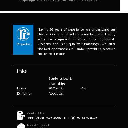
Having 26 years of experience, we understand our
clients. Our apartments are modern and trendy
with contemporary designs, fully equipped-
kitchens and high-quality furnishings. We offer
the best apartments in London, providing a secure
Home-from-Home.
links
Students Let &
Internships
Home
2026-2027
Map
Exhibition
About Us
Contact Us
+44 (0) 20 7373 3348
+44 (0) 20 7373 0323
Need Support