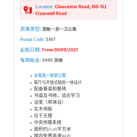
Location:
Gloucester Road, 130-132
Cromwell Road
房屋类型:
宽敞一居一卫公寓
Postal Code:
SW7
起租日期:
From 01/09/2027
每周租金:
£495 英镑
全家具一居室公寓
客厅与开放式厨房一体设计
配备餐桌和餐椅
书桌及书椅，适合学习
浴室（带淋浴）
实木地板
位于五楼
中央供暖系统
面积约
平方米
25.45
楼内免费高速
Wi-Fi