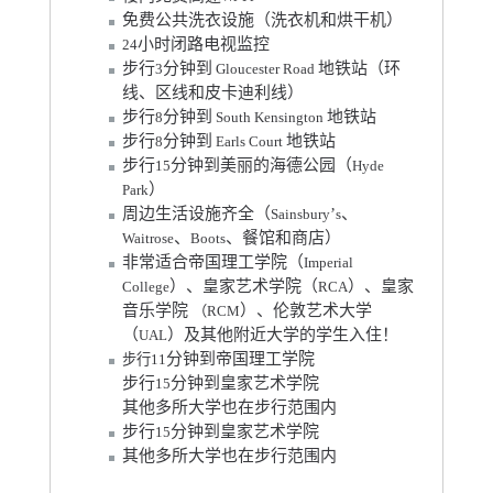
免费公共洗衣设施（洗衣机和烘干机）
小时闭路电视监控
24
步行
分钟到
地铁站（环
3
Gloucester Road
线、区线和皮卡迪利线）
步行
分钟到
地铁站
8
South Kensington
步行
分钟到
地铁站
8
Earls Court
步行
分钟到美丽的海德公园（
15
Hyde
）
Park
周边生活设施齐全（
’
、
Sainsbury
s
、
、餐馆和商店）
Waitrose
Boots
非常适合帝国理工学院（
Imperial
）、皇家艺术学院（
）、皇家
College
RCA
音乐学院
）、伦敦艺术大学
（
RCM
（
）及其他附近大学的学生入住！
UAL
分钟到帝国理工学院
步行
11
步行
分钟到皇家艺术学院
15
其他多所大学也在步行范围内
步行
分钟到皇家艺术学院
15
其他多所大学也在步行范围内