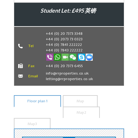
Student Let: £495 英镑
Book Now
+44 (0) 20 7373 3348
+44 (0) 2073 73 0323
+44 (0) 7841 222222
Tel
+44 (0) 7843 222222
Fax
+44 (0) 20 7373 6455
info@rrproperties.co.uk
Email
letting@rrproperties.co.uk
Floor plan 1
Map
Map2
Map3