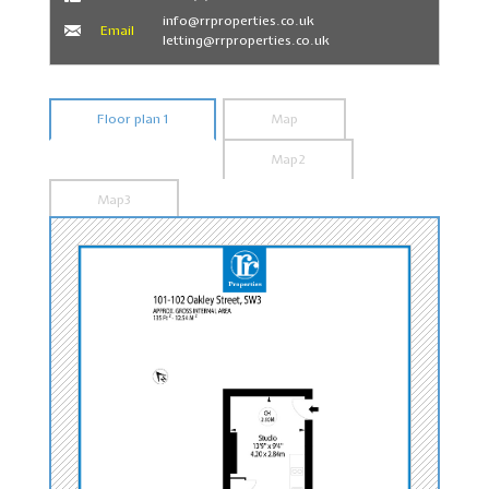
info@rrproperties.co.uk
Email
letting@rrproperties.co.uk
Floor plan 1
Map
Map2
Map3