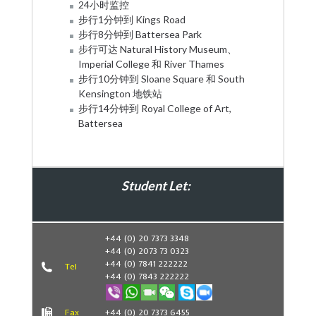
24小时监控
步行1分钟到 Kings Road
步行8分钟到 Battersea Park
步行可达 Natural History Museum、
Imperial College 和 River Thames
步行10分钟到 Sloane Square 和 South
Kensington 地铁站
步行14分钟到 Royal College of Art,
Battersea
Student Let:
Book Now
+44 (0) 20 7373 3348
+44 (0) 2073 73 0323
+44 (0) 7841 222222
Tel
+44 (0) 7843 222222
Fax
+44 (0) 20 7373 6455