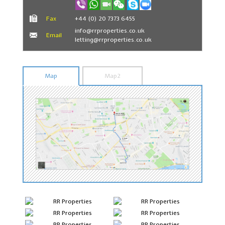
Fax
+44 (0) 20 7373 6455
info@rrproperties.co.uk
Email
letting@rrproperties.co.uk
Map
Map2