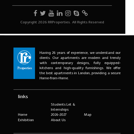
Having 26 years of experience, we understand our
clients. Our apartments are modern and trendy
with contemporary designs, fully equipped-
kitchens and high-quality furnishings. We offer
the best apartments in London, providing a secure
Home-from-Home.
links
Students Let &
Internships
Home
2026-2027
Map
Exhibition
About Us